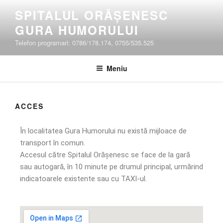
SPITALUL ORĂȘENESC
GURA HUMORULUI
Telefon programari: 0786/178.174, 0755/535.525
Meniu
ACCES
În localitatea Gura Humorului nu există mijloace de
transport în comun.
Accesul către Spitalul Orășenesc se face de la gară
sau autogară, în 10 minute pe drumul principal, urmărind
indicatoarele existente sau cu TAXI-ul.