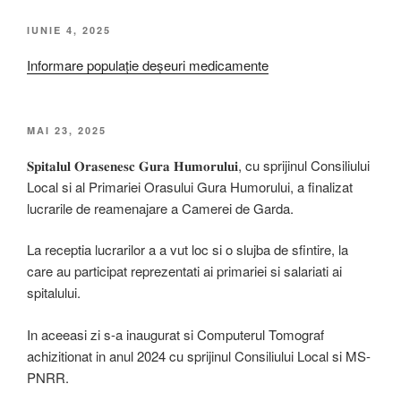
IUNIE 4, 2025
Informare populație deșeuri medicamente
MAI 23, 2025
𝐒𝐩𝐢𝐭𝐚𝐥𝐮𝐥 𝐎𝐫𝐚𝐬𝐞𝐧𝐞𝐬𝐜 𝐆𝐮𝐫𝐚 𝐇𝐮𝐦𝐨𝐫𝐮𝐥𝐮𝐢, cu sprijinul Consiliului
Local si al Primariei Orasului Gura Humorului, a finalizat
lucrarile de reamenajare a Camerei de Garda.
La receptia lucrarilor a a vut loc si o slujba de sfintire, la
care au participat reprezentati ai primariei si salariati ai
spitalului.
In aceeasi zi s-a inaugurat si Computerul Tomograf
achizitionat in anul 2024 cu sprijinul Consiliului Local si MS-
PNRR.