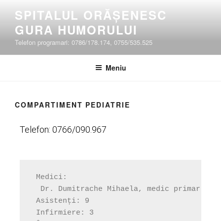
SPITALUL ORĂȘENESC
GURA HUMORULUI
Telefon programari: 0786/178.174, 0755/535.525
Meniu
COMPARTIMENT PEDIATRIE
Telefon: 0766/090.967
 Medici:

  Dr. Dumitrache Mihaela, medic primar pedi
 Asistenți: 9

 Infirmiere: 3
