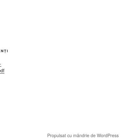
ENȚI
-
pdf
Propulsat cu mândrie de WordPress