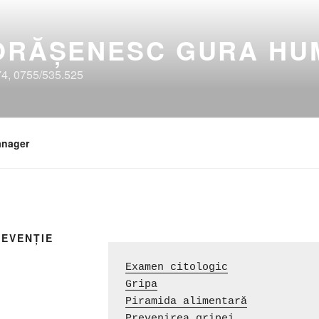
 ORĂȘENESC GURA HU
74, 0755/535.525
anager
REVENȚIE
Examen citologic
Gripa
Piramida alimentară
Prevenirea gripei